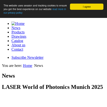
This website uses session and tracking cookies to ensure
I agree
you get the best experience on our website
read more in
our privacy policy
News
Products
Drawings
Catalog
About us
Contact
Subscribe Newsletter
You are here:
Home
News
News
LASER World of Photonics Munich 2025