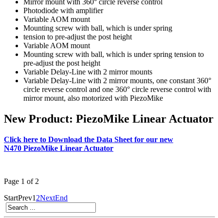
Mirror mount with 360° circle reverse control
Photodiode with amplifier
Variable AOM mount
Mounting screw with ball, which is under spring
tension to pre-adjust the post height
Variable AOM mount
Mounting screw with ball, which is under spring tension to
pre-adjust the post height
Variable Delay-Line with 2 mirror mounts
Variable Delay-Line with 2 mirror mounts, one constant 360°
circle reverse control and one 360° circle reverse control with
mirror mount, also motorized with PiezoMike
New Product: PiezoMike Linear Actuator
Click here to Download the Data Sheet for our new
N470 PiezoMike Linear Actuator
Page 1 of 2
Start
Prev
1
2
Next
End